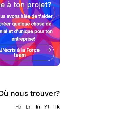
ie à ton projet?
us avons hâte de t'aider
créer quelque chose de
nial et d'unique pour ton
entreprise!
J'écris à la Force
team
Où nous trouver?
Fb
Ln
In
Yt
Tk