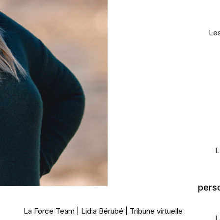
Les
L
perso
La Force Team
Lidia Bérubé
Tribune virtuelle
L