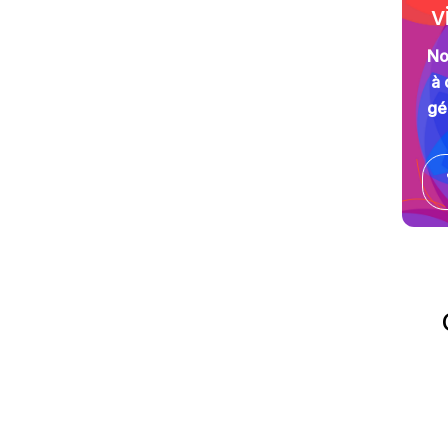
v
No
à 
gé