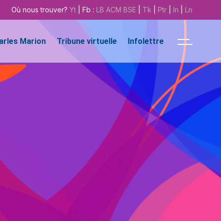
Où nous trouver?
Yt
| Fb :
LB
ACM
BSE
|
Tk
|
Ptr
|
In
|
Ln
harles Marion
Tribune virtuelle
Infolettre