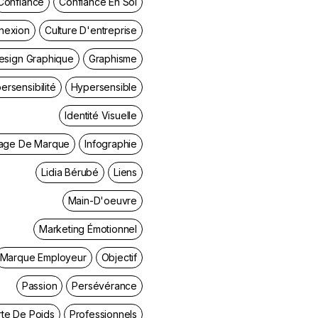
Confiance
Confiance En Soi
nexion
Culture D'entreprise
esign Graphique
Graphisme
ersensibilité
Hypersensible
Identité Visuelle
age De Marque
Infographie
Lidia Bérubé
Liens
Main-D'oeuvre
Marketing Émotionnel
Marque Employeur
Objectif
Passion
Persévérance
rte De Poids
Professionnels