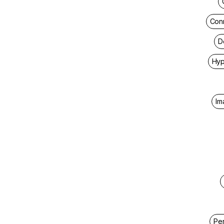
Con
D
Hyp
Im
Pe