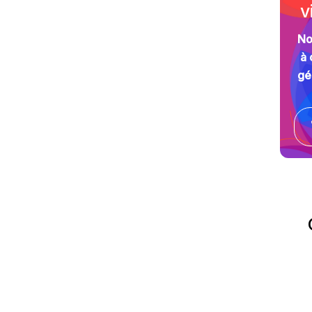
v
No
à 
gé