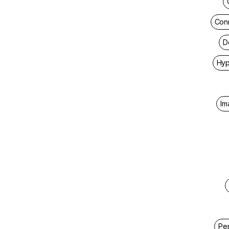
Con
D
Hyp
Im
Pe