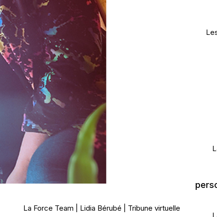
Les
L
perso
La Force Team
Lidia Bérubé
Tribune virtuelle
L