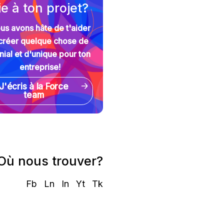
ie à ton projet?
us avons hâte de t'aider
créer quelque chose de
nial et d'unique pour ton
entreprise!
J'écris à la Force
team
Où nous trouver?
Fb
Ln
In
Yt
Tk