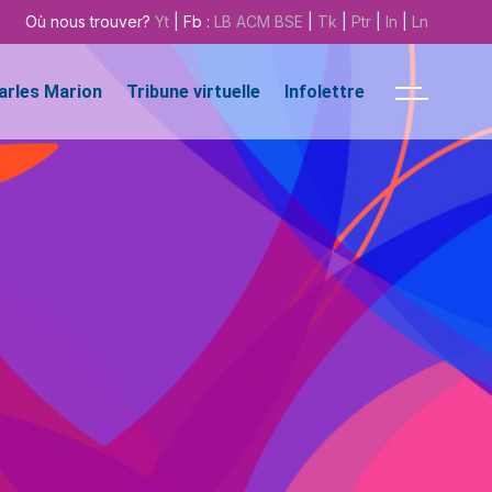
Où nous trouver?
Yt
| Fb :
LB
ACM
BSE
|
Tk
|
Ptr
|
In
|
Ln
harles Marion
Tribune virtuelle
Infolettre