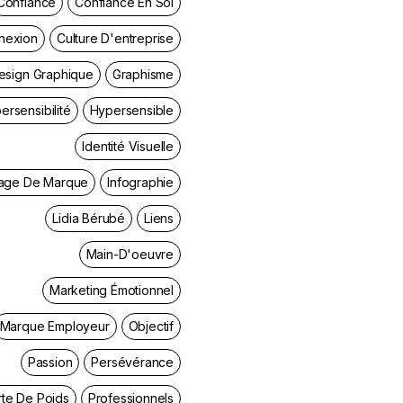
Confiance
Confiance En Soi
nexion
Culture D'entreprise
esign Graphique
Graphisme
ersensibilité
Hypersensible
Identité Visuelle
age De Marque
Infographie
Lidia Bérubé
Liens
Main-D'oeuvre
Marketing Émotionnel
Marque Employeur
Objectif
Passion
Persévérance
rte De Poids
Professionnels