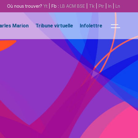
Où nous trouver?
Yt
| Fb :
LB
ACM
BSE
|
Tk
|
Ptr
|
In
|
Ln
harles Marion
Tribune virtuelle
Infolettre